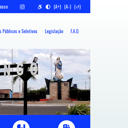
nosco
(A+)
(A-)
(↺)
 Públicos e Seletivos
Legislação
F.A.Q