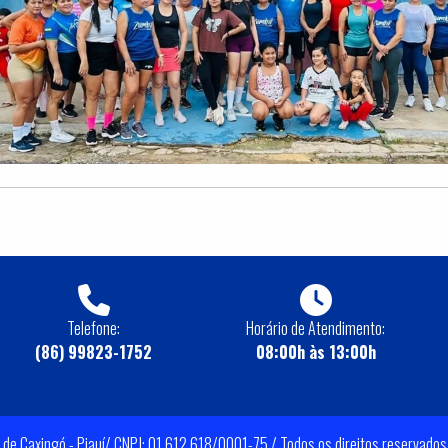
Telefone:
Horário de Atendimento:
(86) 99823-1752
08:00h às 13:00h
 de Caxingó - Piauí/ CNPJ: 01.612.618/0001-75 / Todos os direitos reservados