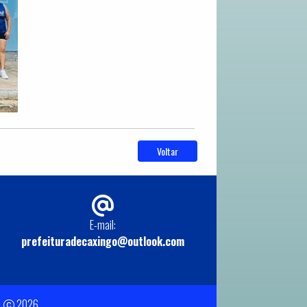
Voltar
E-mail:
prefeituradecaxingo@outlook.com
.
2026.