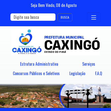
Seja Bem Vindo,
08
de
Agosto
BUSCA
Estrutura Administrativa
Serviços
Concursos Públicos e Seletivos
Legislação
F.A.Q