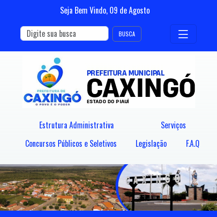
Seja Bem Vindo,
09
de
Agosto
BUSCA
Estrutura Administrativa
Serviços
Concursos Públicos e Seletivos
Legislação
F.A.Q