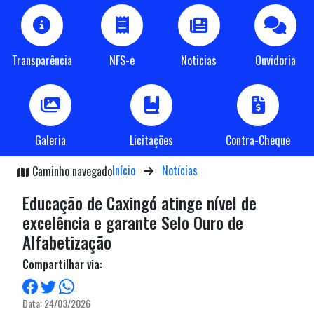
Transparência
NFS-e
Noticias
Ouvidoria
Galeria
Licitações
Contra-Cheque
Início
Notícias
Caminho navegado
Educação de Caxingó atinge nível de
excelência e garante Selo Ouro de
Alfabetização
Compartilhar via:
Data: 24/03/2026