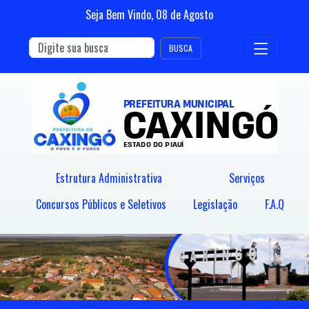
Seja Bem Vindo,
08
de
Agosto
BUSCA
Estrutura Administrativa
Serviços
Concursos Públicos e Seletivos
Legislação
F.A.Q