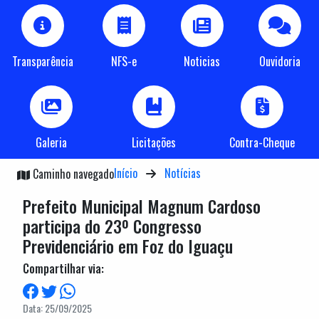
Transparência
NFS-e
Noticias
Ouvidoria
Galeria
Licitações
Contra-Cheque
Início
Notícias
Caminho navegado
Prefeito Municipal Magnum Cardoso
participa do 23º Congresso
Previdenciário em Foz do Iguaçu
Compartilhar via:
Data: 25/09/2025