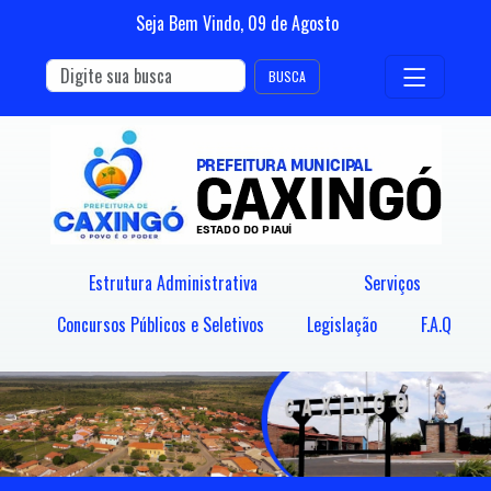
Seja Bem Vindo,
09
de
Agosto
BUSCA
Estrutura Administrativa
Serviços
Concursos Públicos e Seletivos
Legislação
F.A.Q