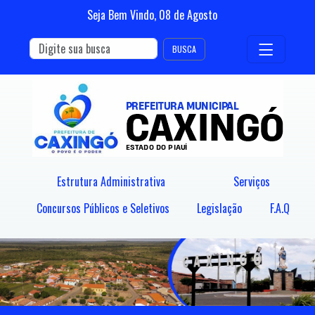
Seja Bem Vindo,
08
de
Agosto
BUSCA
Estrutura Administrativa
Serviços
Concursos Públicos e Seletivos
Legislação
F.A.Q