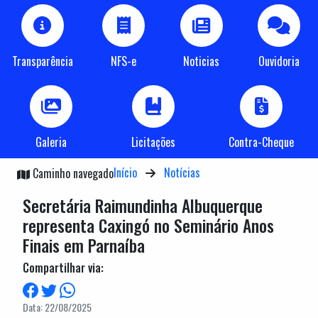
Transparência
NFS-e
Noticias
Ouvidoria
Galeria
Licitações
Contra-Cheque
Início
Notícias
Caminho navegado
Secretária Raimundinha Albuquerque
representa Caxingó no Seminário Anos
Finais em Parnaíba
Compartilhar via:
Data: 22/08/2025