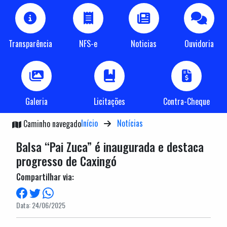
Transparência
NFS-e
Noticias
Ouvidoria
Galeria
Licitações
Contra-Cheque
Início
Notícias
Caminho navegado
Balsa “Pai Zuca” é inaugurada e destaca
progresso de Caxingó
Compartilhar via:
Data: 24/06/2025