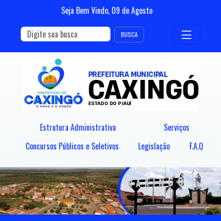
Seja Bem Vindo,
09
de
Agosto
BUSCA
Estrutura Administrativa
Serviços
Concursos Públicos e Seletivos
Legislação
F.A.Q