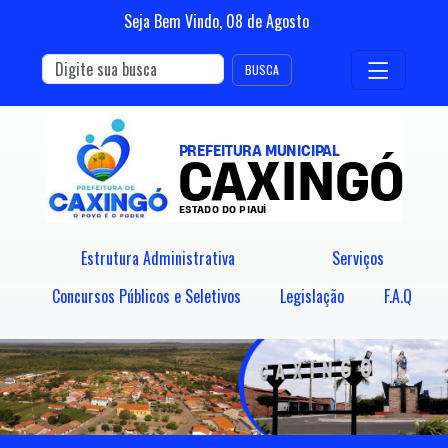
Seja Bem Vindo,
08
de
Agosto
BUSCA
Estrutura Administrativa
Serviços
Concursos Públicos e Seletivos
Legislação
F.A.Q