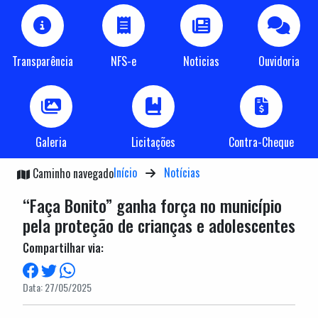
Transparência
NFS-e
Noticias
Ouvidoria
Galeria
Licitações
Contra-Cheque
Início
Notícias
Caminho navegado
“Faça Bonito” ganha força no município
pela proteção de crianças e adolescentes
Compartilhar via:
Data: 27/05/2025