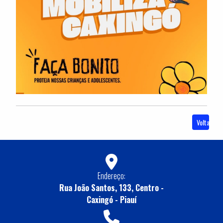
Voltar
Endereço:
Rua João Santos, 133, Centro -
Caxingó - Piauí