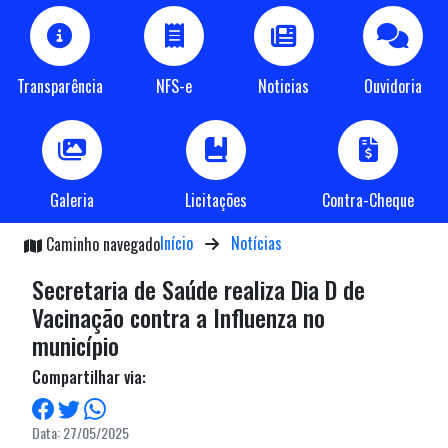
Transparência
NFS-e
Noticias
Ouvidoria
Galeria
Licitações
Contra-Cheque
Início
Notícias
Caminho navegado
Secretaria de Saúde realiza Dia D de
Vacinação contra a Influenza no
município
Compartilhar via:
Data: 27/05/2025