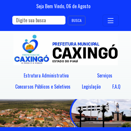
Seja Bem Vindo,
06
de
Agosto
BUSCA
Estrutura Administrativa
Serviços
Concursos Públicos e Seletivos
Legislação
F.A.Q