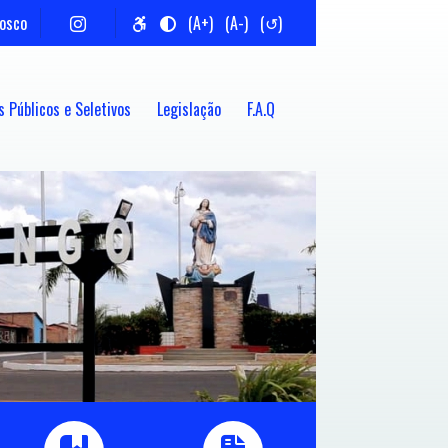
nosco
(A+)
(A-)
(↺)
 Públicos e Seletivos
Legislação
F.A.Q