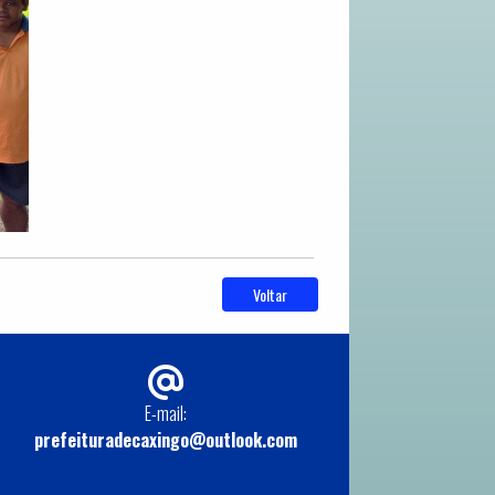
Voltar
E-mail:
prefeituradecaxingo@outlook.com