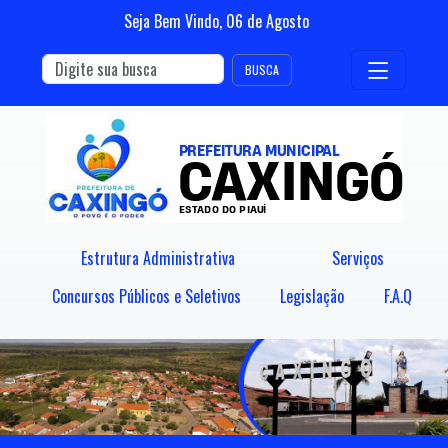
Seja Bem Vindo,
06
de
Agosto
BUSCA
Estrutura Administrativa
Serviços
Concursos Públicos e Seletivos
Legislação
F.A.Q