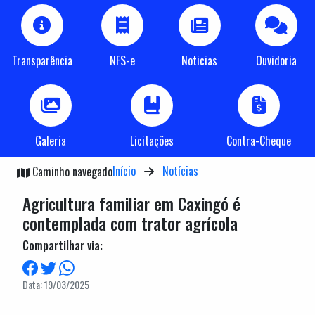
Transparência
NFS-e
Noticias
Ouvidoria
Galeria
Licitações
Contra-Cheque
Início
Notícias
Caminho navegado
Agricultura familiar em Caxingó é
contemplada com trator agrícola
Compartilhar via:
Data: 19/03/2025