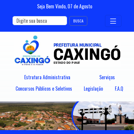
Seja Bem Vindo,
07
de
Agosto
BUSCA
Estrutura Administrativa
Serviços
Concursos Públicos e Seletivos
Legislação
F.A.Q