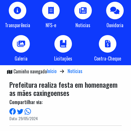
Transparência
NFS-e
Noticias
Ouvidoria
Galeria
Licitações
Contra-Cheque
Início
Notícias
Caminho navegado
Prefeitura realiza festa em homenagem
as mães caxingoenses
Compartilhar via:
Data: 29/05/2024