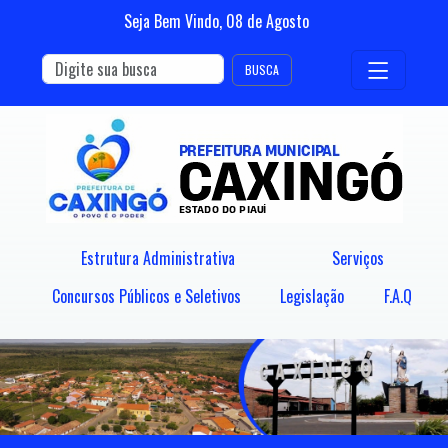
Seja Bem Vindo,
08
de
Agosto
BUSCA
Estrutura Administrativa
Serviços
Concursos Públicos e Seletivos
Legislação
F.A.Q