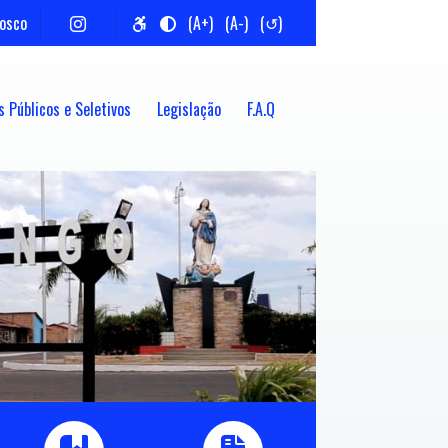
nosco
(A+)
(A-)
(↺)
 Públicos e Seletivos
Legislação
F.A.Q