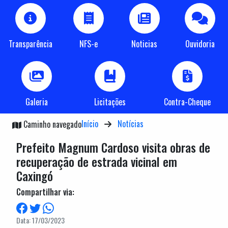
Transparência
NFS-e
Noticias
Ouvidoria
Galeria
Licitações
Contra-Cheque
Início
Notícias
Caminho navegado
Prefeito Magnum Cardoso visita obras de
recuperação de estrada vicinal em
Caxingó
Compartilhar via:
Data: 17/03/2023