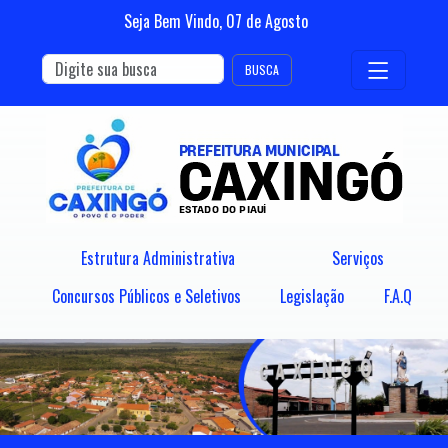
Seja Bem Vindo,
07
de
Agosto
BUSCA
Estrutura Administrativa
Serviços
Concursos Públicos e Seletivos
Legislação
F.A.Q