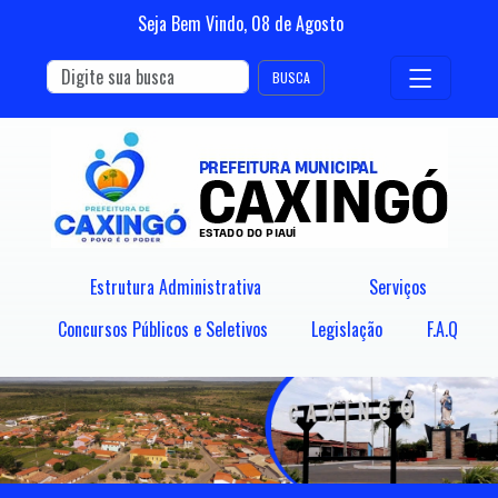
Seja Bem Vindo,
08
de
Agosto
BUSCA
Estrutura Administrativa
Serviços
Concursos Públicos e Seletivos
Legislação
F.A.Q