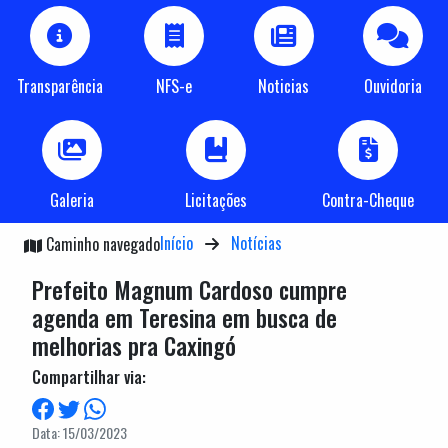
Transparência
NFS-e
Noticias
Ouvidoria
Galeria
Licitações
Contra-Cheque
Início
Notícias
Caminho navegado
Prefeito Magnum Cardoso cumpre
agenda em Teresina em busca de
melhorias pra Caxingó
Compartilhar via:
Data: 15/03/2023