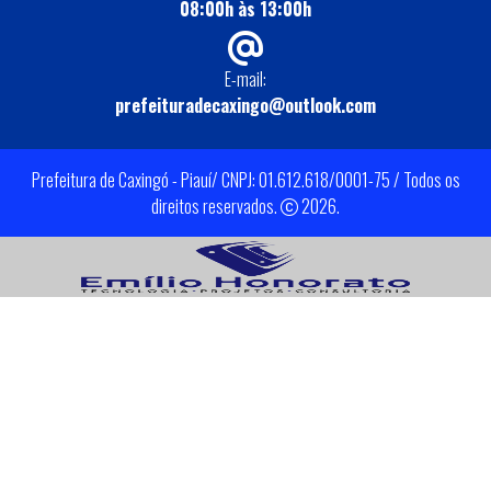
08:00h às 13:00h
E-mail:
prefeituradecaxingo@outlook.com
Prefeitura de Caxingó - Piauí/ CNPJ: 01.612.618/0001-75 / Todos os
direitos reservados.
2026.