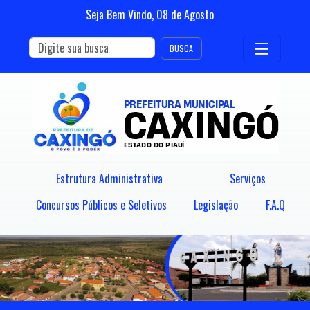
Seja Bem Vindo,
08
de
Agosto
BUSCA
Estrutura Administrativa
Serviços
Concursos Públicos e Seletivos
Legislação
F.A.Q