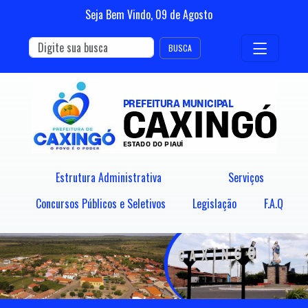
Seja Bem Vindo,
09
de
Agosto
BUSCA
Estrutura Administrativa
Serviços
Concursos Públicos e Seletivos
Legislação
F.A.Q