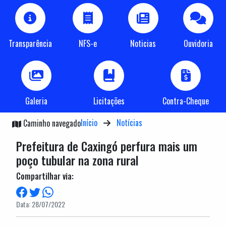
Transparência
NFS-e
Noticias
Ouvidoria
Galeria
Licitações
Contra-Cheque
Início
Notícias
Caminho navegado
Prefeitura de Caxingó perfura mais um
poço tubular na zona rural
Compartilhar via:
Data: 28/07/2022