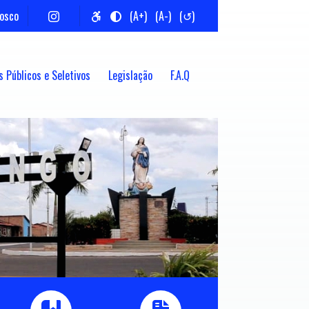
nosco
(A+)
(A-)
(↺)
 Públicos e Seletivos
Legislação
F.A.Q