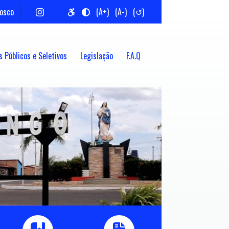
nosco
(A+)
(A-)
(↺)
 Públicos e Seletivos
Legislação
F.A.Q