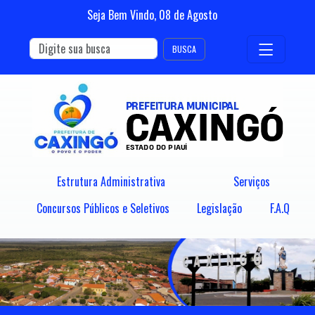
Seja Bem Vindo,
08
de
Agosto
BUSCA
Estrutura Administrativa
Serviços
Concursos Públicos e Seletivos
Legislação
F.A.Q