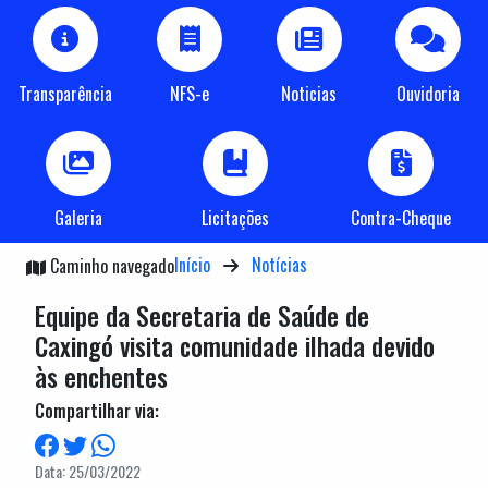
Transparência
NFS-e
Noticias
Ouvidoria
Galeria
Licitações
Contra-Cheque
Início
Notícias
Caminho navegado
Equipe da Secretaria de Saúde de
Caxingó visita comunidade ilhada devido
às enchentes
Compartilhar via:
Data: 25/03/2022