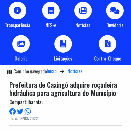
Transparência
NFS-e
Noticias
Ouvidoria
Galeria
Licitações
Contra-Cheque
Início
Notícias
Caminho navegado
Prefeitura de Caxingó adquire roçadeira
hidráulica para agricultura do Município
Compartilhar via:
Data: 09/03/2022