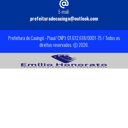
E-mail:
prefeituradecaxingo@outlook.com
Prefeitura de Caxingó - Piauí/ CNPJ: 01.612.618/0001-75 / Todos os
direitos reservados.
2026.