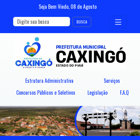
Seja Bem Vindo,
08
de
Agosto
BUSCA
Estrutura Administrativa
Serviços
Concursos Públicos e Seletivos
Legislação
F.A.Q