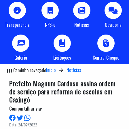
Transparência
NFS-e
Noticias
Ouvidoria
Galeria
Licitações
Contra-Cheque
Início
Notícias
Caminho navegado
Prefeito Magnum Cardoso assina ordem
de serviço para reforma de escolas em
Caxingó
Compartilhar via:
Data: 24/02/2022