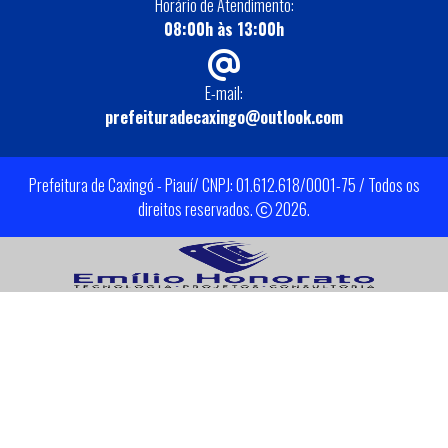
Horário de Atendimento:
08:00h às 13:00h
E-mail:
prefeituradecaxingo@outlook.com
Prefeitura de Caxingó - Piauí/ CNPJ: 01.612.618/0001-75 / Todos os
direitos reservados.
2026.