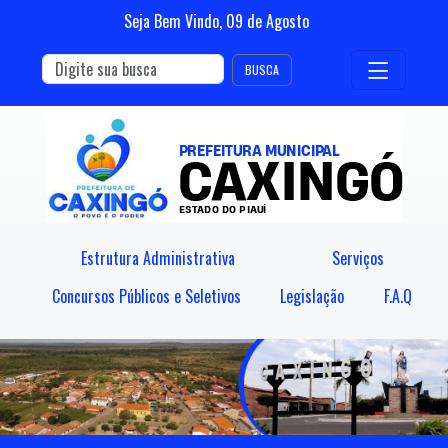
Seja Bem Vindo,
09
de
Agosto
BUSCA
Estrutura Administrativa
Serviços
Concursos Públicos e Seletivos
Legislação
F.A.Q