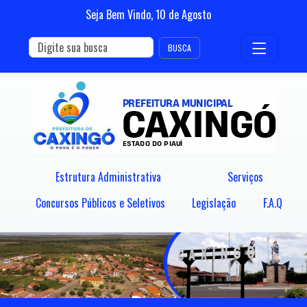
Seja Bem Vindo,
10
de
Agosto
BUSCA
Estrutura Administrativa
Serviços
Concursos Públicos e Seletivos
Legislação
F.A.Q