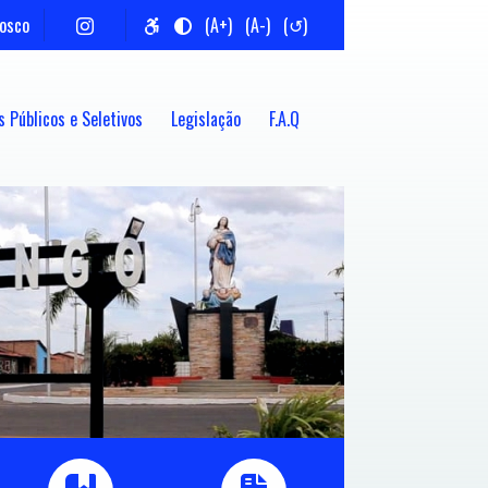
nosco
(A+)
(A-)
(↺)
 Públicos e Seletivos
Legislação
F.A.Q