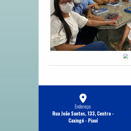
Endereço:
Rua João Santos, 133, Centro -
Caxingó - Piauí