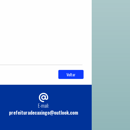
Voltar
E-mail:
prefeituradecaxingo@outlook.com