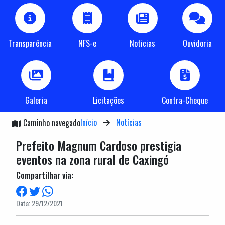
Transparência
NFS-e
Noticias
Ouvidoria
Galeria
Licitações
Contra-Cheque
Início
Notícias
Caminho navegado
Prefeito Magnum Cardoso prestigia
eventos na zona rural de Caxingó
Compartilhar via:
Data: 29/12/2021