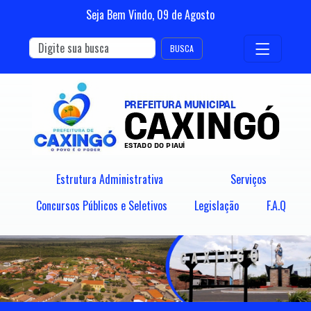
Seja Bem Vindo,
09
de
Agosto
BUSCA
Estrutura Administrativa
Serviços
Concursos Públicos e Seletivos
Legislação
F.A.Q