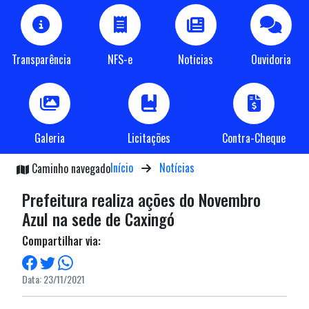
Transparência
NFS-e
Noticias
Ouvidoria
Galeria
Licitações
Contra-Cheque
Início
Notícias
Caminho navegado
Prefeitura realiza ações do Novembro
Azul na sede de Caxingó
Compartilhar via:
Data: 23/11/2021