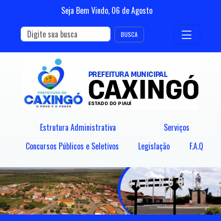
Seja Bem Vindo,
06
de
Agosto
BUSCA
Estrutura Administrativa
Serviços
Concursos Públicos e Seletivos
Legislação
F.A.Q