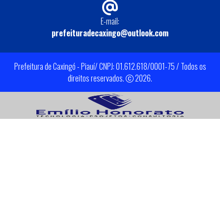
E-mail:
prefeituradecaxingo@outlook.com
Prefeitura de Caxingó - Piauí/ CNPJ: 01.612.618/0001-75 / Todos os
direitos reservados.
2026.