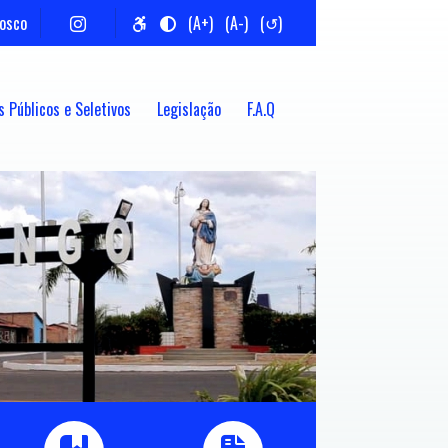
nosco
(A+)
(A-)
(↺)
 Públicos e Seletivos
Legislação
F.A.Q