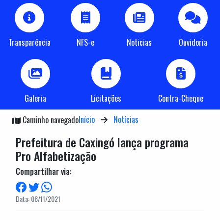
Transparência
NFS-e
Noticias
Ouvidoria
Galeria
Licitações
Contra-Cheque
Início
Notícias
Caminho navegado
Prefeitura de Caxingó lança programa
Pro Alfabetização
Compartilhar via:
Data: 08/11/2021