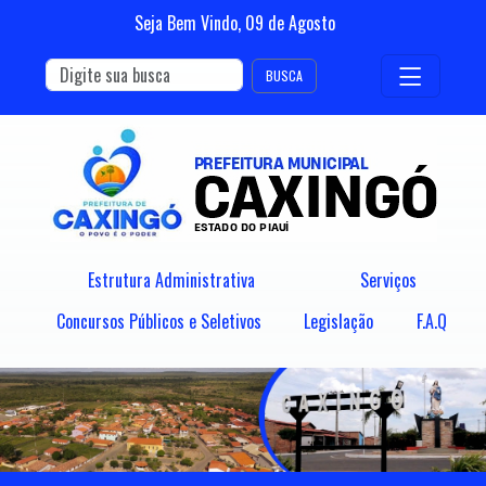
Seja Bem Vindo,
09
de
Agosto
BUSCA
Estrutura Administrativa
Serviços
Concursos Públicos e Seletivos
Legislação
F.A.Q