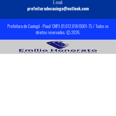
E-mail:
prefeituradecaxingo@outlook.com
Prefeitura de Caxingó - Piauí/ CNPJ: 01.612.618/0001-75 / Todos os
direitos reservados.
2026.