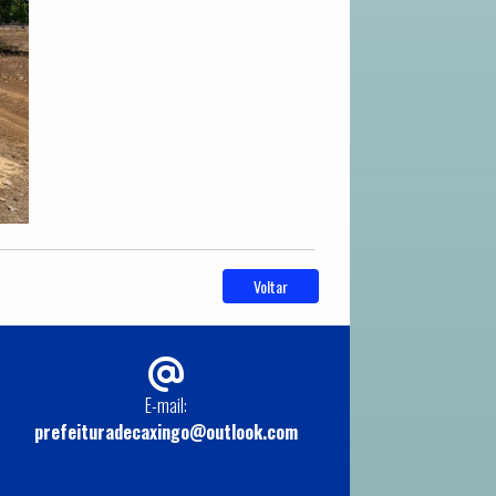
Voltar
E-mail:
prefeituradecaxingo@outlook.com