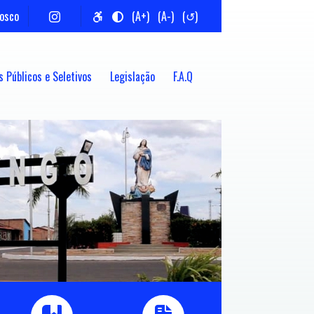
nosco
(A+)
(A-)
(↺)
 Públicos e Seletivos
Legislação
F.A.Q